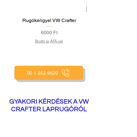
Rugókengyel VW Crafter
VW Crafter SEGÉD
KOMPRESSZORRAL 
Ár
6000 Ft
Bruttó ár ÁFÁ-val
06 1 353 9620
GYAKORI KÉRDÉSEK A VW
CRAFTER LAPRUGÓRÓL
Milyen funkciói vannak a VW CRAFTER