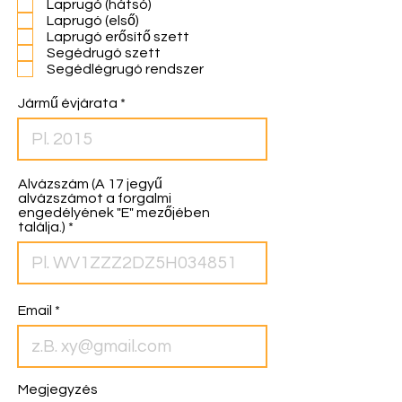
Laprugó (hátsó)
t
Laprugó (első)
e
Laprugó erősítő szett
l
Segédrugó szett
e
z
Segédlégrugó rendszer
ő
Jármű évjárata
Alvázszám (A 17 jegyű
alvázszámot a forgalmi
engedélyének "E" mezőjében
találja.)
Email
Megjegyzés