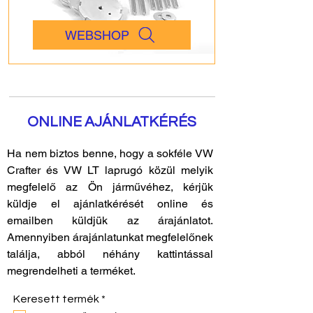
WEBSHOP
ONLINE AJÁNLATKÉRÉS
Ha nem biztos benne, hogy a sokféle VW
Crafter és VW LT laprugó közül melyik
megfelelő az Ön járművéhez, kérjük
küldje el ajánlatkérését online és
emailben küldjük az árajánlatot.
Amennyiben árajánlatunkat megfelelőnek
találja, abból néhány kattintással
megrendelheti a terméket.
K
Keresett termék
*
ö