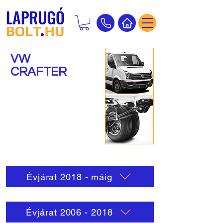
VW
CRAFTER
Laprugók
Erősítő szettek
Segédrugók
Légrugók
Évjárat 2018 - máig
Évjárat 2006 - 2018