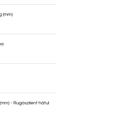
g (mm)
ma
 (mm) - Rugószilent hátul