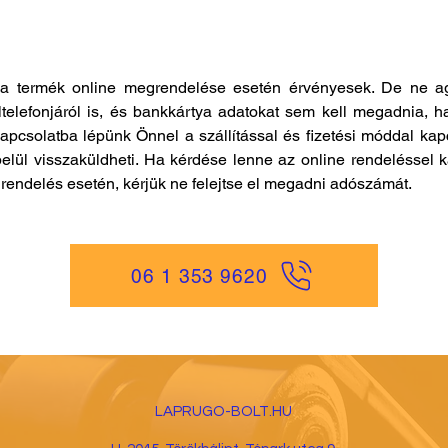
a termék online megrendelése esetén érvényesek. De ne ag
ltelefonjáról is, és bankkártya adatokat sem kell megadnia, h
kapcsolatba lépünk Önnel a szállítással és fizetési móddal ka
elül visszaküldheti. Ha kérdése lenne az online rendeléssel k
es rendelés esetén, kérjük ne felejtse el megadni adószámát.
06 1 353 9620
LAPRUGO-BOLT.HU