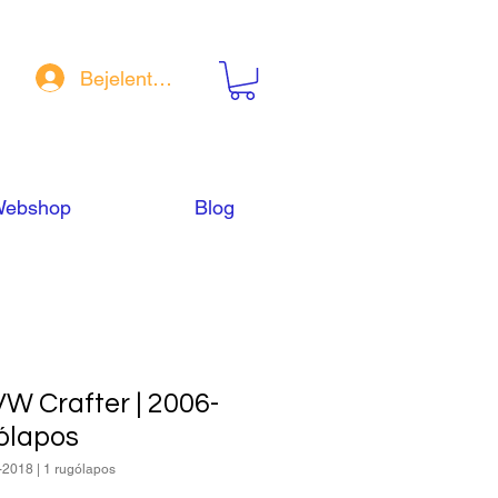
Bejelentkezés
ebshop
Blog
 Crafter | 2006-
gólapos
-2018 | 1 rugólapos