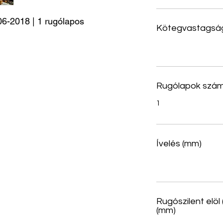
6-2018 | 1 rugólapos
Kötegvastagsá
Rugólapok szá
1
Ívelés (mm)
Rugószilent elöl
(mm)