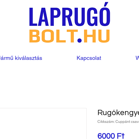
Jármű kiválasztás
Kapcsolat
W
Rugókengye
Cikkszám: Cuppánt csav
Ár
6000 Ft