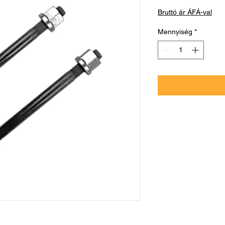
Bruttó ár ÁFÁ-val
Mennyiség
*