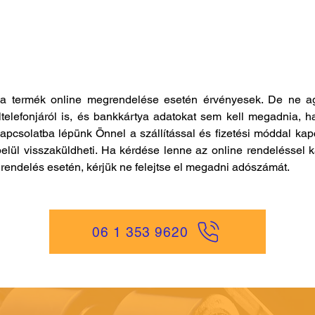
a termék online megrendelése esetén érvényesek. De ne ag
ltelefonjáról is, és bankkártya adatokat sem kell megadnia, h
kapcsolatba lépünk Önnel a szállítással és fizetési móddal ka
elül visszaküldheti. Ha kérdése lenne az online rendeléssel k
es rendelés esetén, kérjük ne felejtse el megadni adószámát.
06 1 353 9620