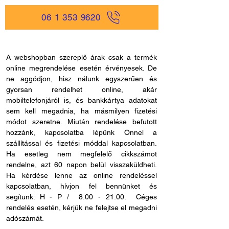
06 1 353 9620
A webshopban szereplő árak csak a termék
online megrendelése esetén érvényesek. De
ne aggódjon, hisz nálunk egyszerűen és
gyorsan rendelhet online, akár
mobiltelefonjáról is, és bankkártya adatokat
sem kell megadnia, ha másmilyen fizetési
módot szeretne. Miután rendelése befutott
hozzánk, kapcsolatba lépünk Önnel a
szállítással és fizetési móddal kapcsolatban.
Ha esetleg nem megfelelő cikkszámot
rendelne, azt 60 napon belül visszaküldheti.
Ha kérdése lenne az online rendeléssel
kapcsolatban, hívjon fel bennünket és
segítünk: H - P /
8.00 - 21.00
. Céges
rendelés esetén, kérjük ne felejtse el megadni
adószámát.