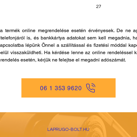
27
a termék online megrendelése esetén érvényesek. De ne ag
ltelefonjáról is, és bankkártya adatokat sem kell megadnia, h
kapcsolatba lépünk Önnel a szállítással és fizetési móddal ka
elül visszaküldheti. Ha kérdése lenne az online rendeléssel k
es rendelés esetén, kérjük ne felejtse el megadni adószámát.
06 1 353 9620
LAPRUGO-BOLT.HU