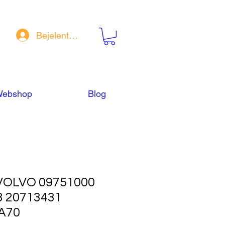
Bejelentkezés
ebshop
Blog
OLVO 09751000
3 20713431
A70