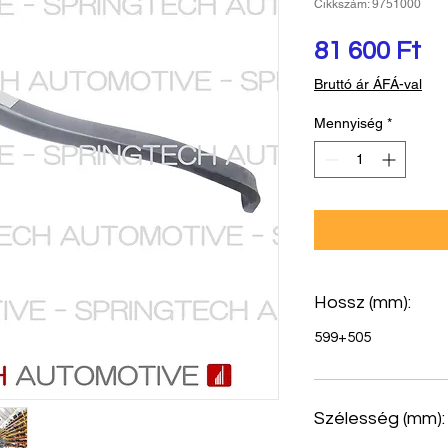
Cikkszám: 9751000
Ár
81 600 Ft
Bruttó ár ÁFÁ-val
Mennyiség
*
Hossz (mm):
599+505
Szélesség (mm):