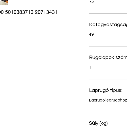
75
 5010383713 20713431 
Kötegvastagság
49
Rugólapok szám
1
Laprugó típus:
Laprugó légrugóhoz
Súly (kg):