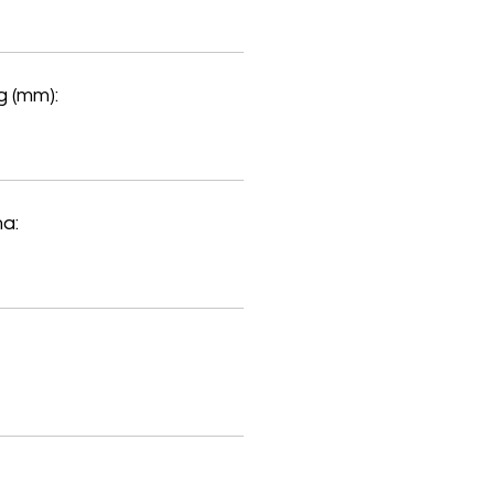
 (mm):
a: