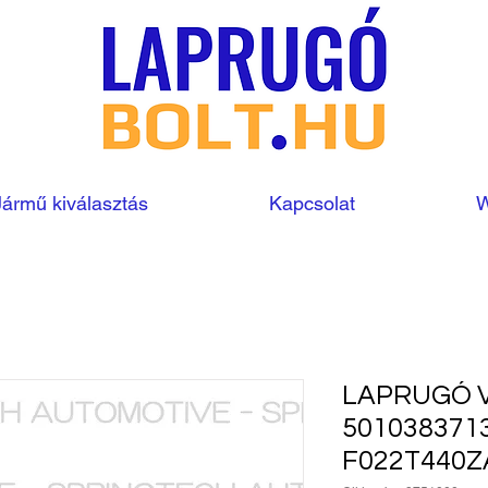
Jármű kiválasztás
Kapcsolat
W
LAPRUGÓ V
501038371
F022T440Z