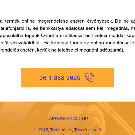
a termék online megrendelése esetén érvényesek. De ne ag
ltelefonjáról is, és bankkártya adatokat sem kell megadnia, h
kapcsolatba lépünk Önnel a szállítással és fizetési móddal ka
elül visszaküldheti. Ha kérdése lenne az online rendeléssel k
es rendelés esetén, kérjük ne felejtse el megadni adószámát.
06 1 353 9620
LAPRUGO-BOLT.HU
H-2045, Törökbá
lint, Tópark utca 9