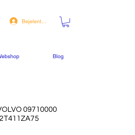
Bejelentkezés
ebshop
Blog
OLVO 09710000
22T411ZA75