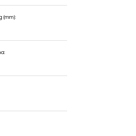
 (mm):
a: