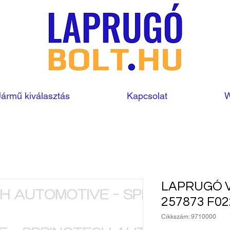
Jármű kiválasztás
Kapcsolat
W
LAPRUGÓ V
257873 F0
Cikkszám: 9710000