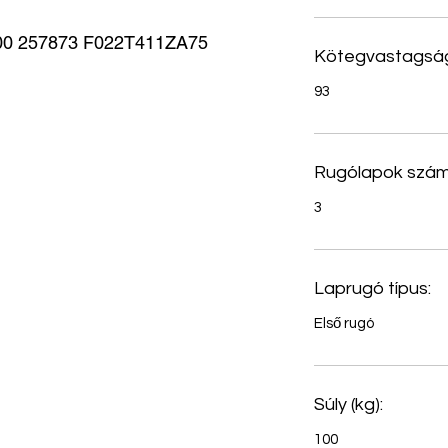
0 257873 F022T411ZA75
Kötegvastagság
93
Rugólapok szám
3
Laprugó típus:
Első rugó
Súly (kg):
100