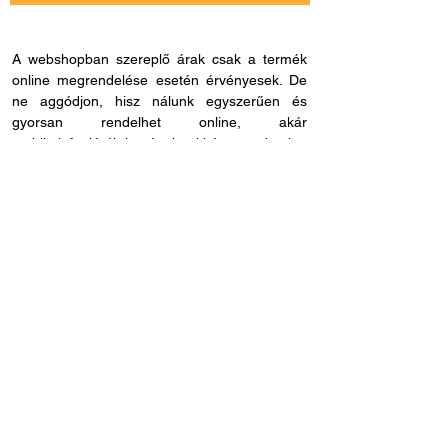
A webshopban szereplő árak csak a termék
online megrendelése esetén érvényesek. De
ne aggódjon, hisz nálunk egyszerűen és
gyorsan rendelhet online, akár
mobiltelefonjáról is, és bankkártya adatokat
sem kell megadnia, ha másmilyen fizetési
módot szeretne. Miután rendelése befutott
hozzánk, kapcsolatba lépünk Önnel a
szállítással és fizetési móddal kapcsolatban.
Ha esetleg nem megfelelő cikkszámot
rendelne, azt 60 napon belül visszaküldheti.
Ha kérdése lenne az online rendeléssel
kapcsolatban, hívjon fel bennünket és
segítünk: H - P /
8.00 - 21.00
. Céges
rendelés esetén, kérjük ne felejtse el megadni
adószámát.