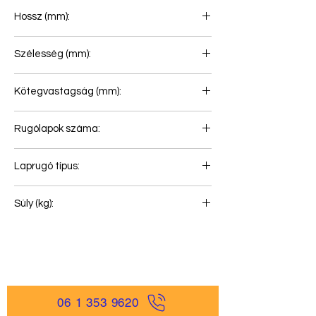
Hossz (mm):
690+260
Szélesség (mm):
100
Kötegvastagság (mm):
97
Rugólapok száma:
2
Laprugó típus:
Laprugó légrugóhoz
Súly (kg):
60
06 1 353 9620