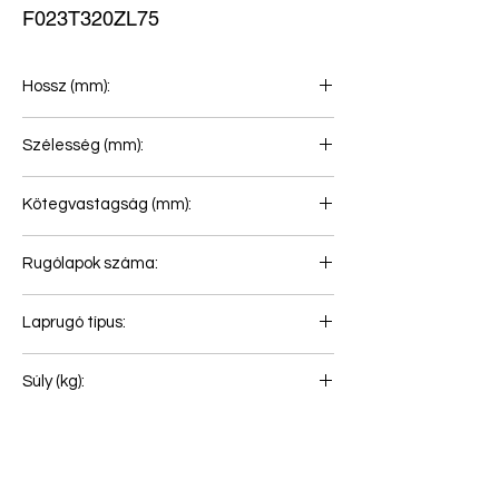
F023T320ZL75
Hossz (mm):
620+550
Szélesség (mm):
90
Kötegvastagság (mm):
103
Rugólapok száma:
2
Laprugó típus:
Hátsó rugó
Súly (kg):
56