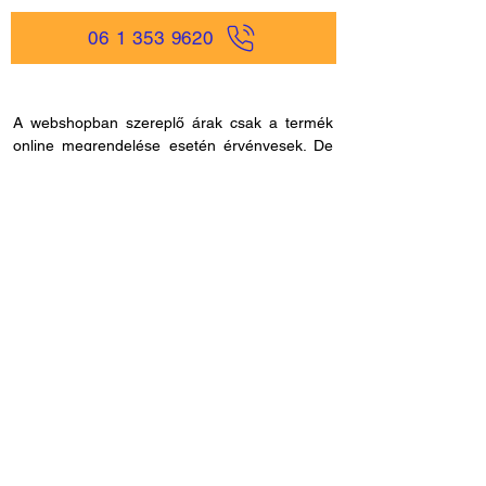
06 1 353 9620
A webshopban szereplő árak csak a termék
online megrendelése esetén érvényesek. De
ne aggódjon, hisz nálunk egyszerűen és
gyorsan rendelhet online, akár
mobiltelefonjáról is, és bankkártya adatokat
sem kell megadnia, ha másmilyen fizetési
módot szeretne. Miután rendelése befutott
hozzánk, kapcsolatba lépünk Önnel a
szállítással és fizetési móddal kapcsolatban.
Ha esetleg nem megfelelő cikkszámot
rendelne, azt 60 napon belül visszaküldheti.
Ha kérdése lenne az online rendeléssel
kapcsolatban, hívjon fel bennünket és
segítünk: H - P /
8.00 - 21.00
. Céges
rendelés esetén, kérjük ne felejtse el megadni
adószámát.