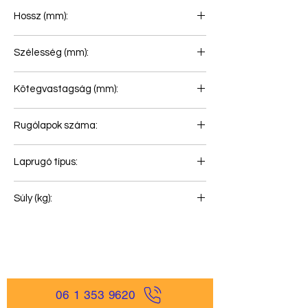
Hossz (mm):
900+935
Szélesség (mm):
90
Kötegvastagság (mm):
69
Rugólapok száma:
2
Laprugó típus:
Első rugó
Súly (kg):
69
06 1 353 9620