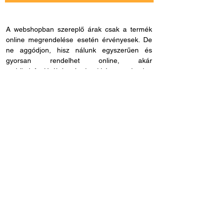
A webshopban szereplő árak csak a termék
online megrendelése esetén érvényesek. De
ne aggódjon, hisz nálunk egyszerűen és
gyorsan rendelhet online, akár
mobiltelefonjáról is, és bankkártya adatokat
sem kell megadnia, ha másmilyen fizetési
módot szeretne. Miután rendelése befutott
hozzánk, kapcsolatba lépünk Önnel a
szállítással és fizetési móddal kapcsolatban.
Ha esetleg nem megfelelő cikkszámot
rendelne, azt 60 napon belül visszaküldheti.
Ha kérdése lenne az online rendeléssel
kapcsolatban, hívjon fel bennünket és
segítünk: H - P /
8.00 - 21.00
. Céges
rendelés esetén, kérjük ne felejtse el megadni
adószámát.