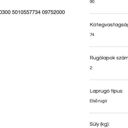
90
00 5010557734 09752000 
Kötegvastagság
74
Rugólapok szám
2
Laprugó típus:
Első rugó
Súly (kg):