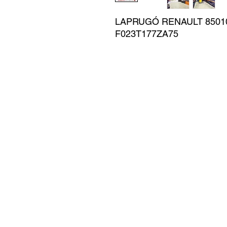
LAPRUGÓ RENAULT 850103
F023T177ZA75