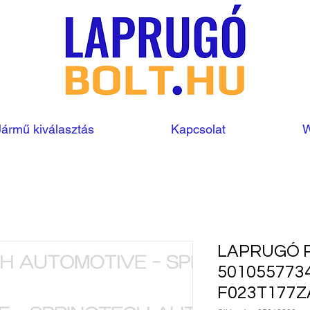
Jármű kiválasztás
Kapcsolat
W
LAPRUGÓ R
501055773
F023T177Z