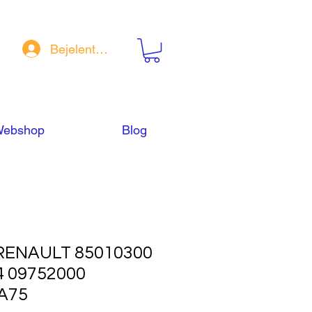
Bejelentkezés
ebshop
Blog
ENAULT 85010300
4 09752000
A75