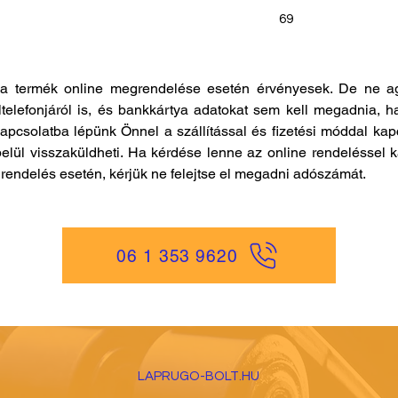
69
a termék online megrendelése esetén érvényesek. De ne ag
ltelefonjáról is, és bankkártya adatokat sem kell megadnia, h
kapcsolatba lépünk Önnel a szállítással és fizetési móddal ka
elül visszaküldheti. Ha kérdése lenne az online rendeléssel k
es rendelés esetén, kérjük ne felejtse el megadni adószámát.
06 1 353 9620
LAPRUGO-BOLT.HU