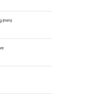
 (mm):
a: