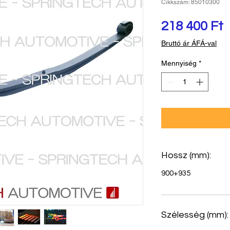
Cikkszám: 85010300
Á
218 400 Ft
Bruttó ár ÁFÁ-val
Mennyiség
*
Hossz (mm):
900+935
Szélesség (mm):