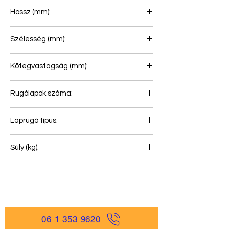
Hossz (mm):
820+820
Szélesség (mm):
90
Kötegvastagság (mm):
118
Rugólapok száma:
4+1
Laprugó típus:
Első rugó
Súly (kg):
88
06 1 353 9620