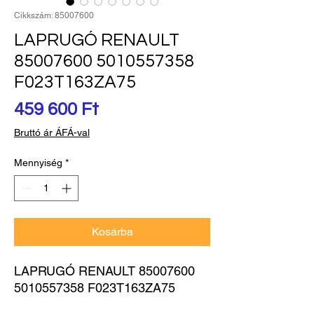
Cikkszám: 85007600
LAPRUGÓ RENAULT
85007600 5010557358
F023T163ZA75
Ár
459 600 Ft
Bruttó ár ÁFÁ-val
Mennyiség
*
Kosárba
LAPRUGÓ RENAULT 85007600 
5010557358 F023T163ZA75