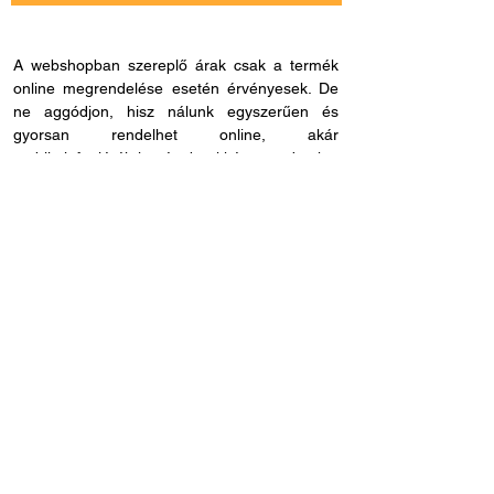
A webshopban szereplő árak csak a termék
online megrendelése esetén érvényesek. De
ne aggódjon, hisz nálunk egyszerűen és
gyorsan rendelhet online, akár
mobiltelefonjáról is, és bankkártya adatokat
sem kell megadnia, ha másmilyen fizetési
módot szeretne. Miután rendelése befutott
hozzánk, kapcsolatba lépünk Önnel a
szállítással és fizetési móddal kapcsolatban.
Ha esetleg nem megfelelő cikkszámot
rendelne, azt 60 napon belül visszaküldheti.
Ha kérdése lenne az online rendeléssel
kapcsolatban, hívjon fel bennünket és
segítünk: H - P /
8.00 - 21.00
. Céges
rendelés esetén, kérjük ne felejtse el megadni
adószámát.