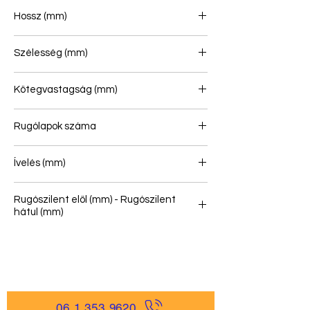
Hossz (mm)
937/1093
Szélesség (mm)
90
Kötegvastagság (mm)
66
Rugólapok száma
2
Ívelés (mm)
161
Rugószilent elöl (mm) - Rugószilent
hátul (mm)
20/44 - 20/44
06 1 353 9620