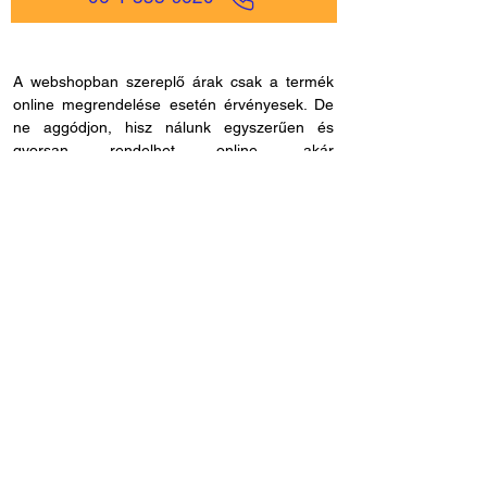
A webshopban szereplő árak csak a termék
online megrendelése esetén érvényesek. De
ne aggódjon, hisz nálunk egyszerűen és
gyorsan rendelhet online, akár
mobiltelefonjáról is, és bankkártya adatokat
sem kell megadnia, ha másmilyen fizetési
módot szeretne. Miután rendelése befutott
hozzánk, kapcsolatba lépünk Önnel a
szállítással és fizetési móddal kapcsolatban.
Ha esetleg nem megfelelő cikkszámot
rendelne, azt 60 napon belül visszaküldheti.
Ha kérdése lenne az online rendeléssel
kapcsolatban, hívjon fel bennünket és
segítünk: H - P /
8.00 - 21.00
. Céges
rendelés esetén, kérjük ne felejtse el megadni
adószámát.