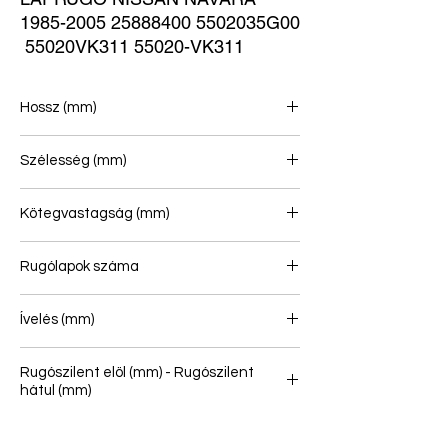
1985-2005 25888400 5502035G00 
 55020VK311 55020-VK311
Hossz (mm)
565/635
Szélesség (mm)
60
Kötegvastagság (mm)
Rugólapok száma
2+2
Ívelés (mm)
Rugószilent elöl (mm) - Rugószilent
hátul (mm)
-