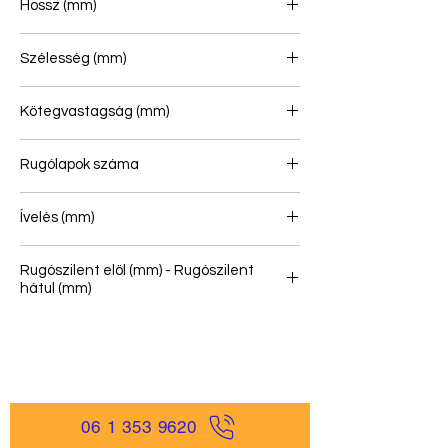
Hossz (mm)
790/790
Szélesség (mm)
70
Kötegvastagság (mm)
103
Rugólapok száma
2+2
Ívelés (mm)
144
Rugószilent elöl (mm) - Rugószilent
hátul (mm)
36/54 - 30/48
06 1 353 9620