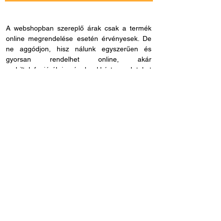
A webshopban szereplő árak csak a termék
online megrendelése esetén érvényesek. De
ne aggódjon, hisz nálunk egyszerűen és
gyorsan rendelhet online, akár
mobiltelefonjáról is, és bankkártya adatokat
sem kell megadnia, ha másmilyen fizetési
módot szeretne. Miután rendelése befutott
hozzánk, kapcsolatba lépünk Önnel a
szállítással és fizetési móddal kapcsolatban.
Ha esetleg nem megfelelő cikkszámot
rendelne, azt 60 napon belül visszaküldheti.
Ha kérdése lenne az online rendeléssel
kapcsolatban, hívjon fel bennünket és
segítünk: H - P /
8.00 - 21.00
. Céges
rendelés esetén, kérjük ne felejtse el megadni
adószámát.