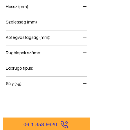
Hossz (mm):
780+800
Szélesség (mm):
90
Kötegvastagság (mm):
100
Rugólapok száma:
4
Laprugó típus:
Első rugó
Súly (kg):
78
06 1 353 9620