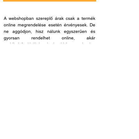
A webshopban szereplő árak csak a termék
online megrendelése esetén érvényesek. De
ne aggódjon, hisz nálunk egyszerűen és
gyorsan rendelhet online, akár
mobiltelefonjáról is, és bankkártya adatokat
sem kell megadnia, ha másmilyen fizetési
módot szeretne. Miután rendelése befutott
hozzánk, kapcsolatba lépünk Önnel a
szállítással és fizetési móddal kapcsolatban.
Ha esetleg nem megfelelő cikkszámot
rendelne, azt 60 napon belül visszaküldheti.
Ha kérdése lenne az online rendeléssel
kapcsolatban, hívjon fel bennünket és
segítünk: H - P /
8.00 - 21.00
. Céges
rendelés esetén, kérjük ne felejtse el megadni
adószámát.