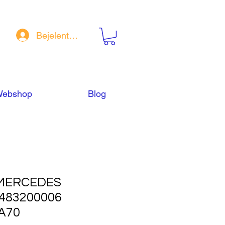
Bejelentkezés
ebshop
Blog
MERCEDES
6483200006
A70