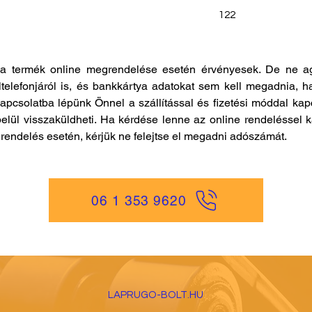
122
a termék online megrendelése esetén érvényesek. De ne ag
ltelefonjáról is, és bankkártya adatokat sem kell megadnia, h
kapcsolatba lépünk Önnel a szállítással és fizetési móddal ka
elül visszaküldheti. Ha kérdése lenne az online rendeléssel k
es rendelés esetén, kérjük ne felejtse el megadni adószámát.
06 1 353 9620
LAPRUGO-BOLT.HU