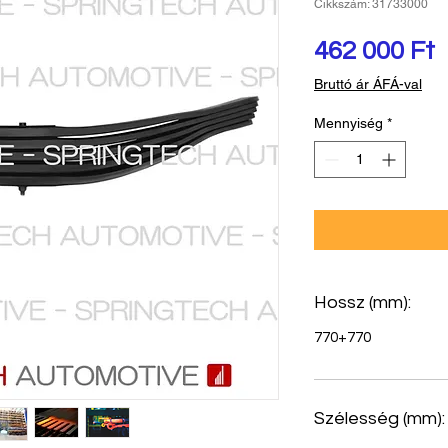
Cikkszám: 31733000
Á
462 000 Ft
Bruttó ár ÁFÁ-val
Mennyiség
*
Hossz (mm):
770+770
Szélesség (mm):