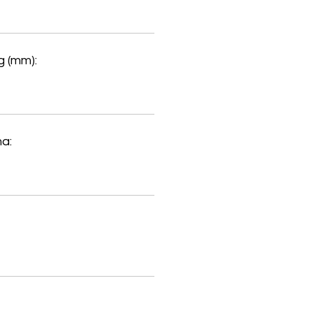
 (mm):
a: