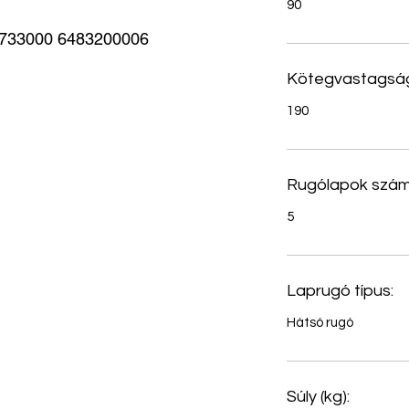
90
3000 6483200006 
Kötegvastagság
190
Rugólapok szám
5
Laprugó típus:
Hátsó rugó
Súly (kg):