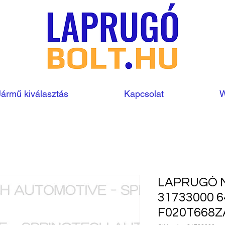
Jármű kiválasztás
Kapcsolat
W
LAPRUGÓ 
31733000 
F020T668Z