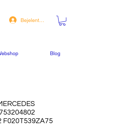
Bejelentkezés
ebshop
Blog
MERCEDES
6753204802
2 F020T539ZA75