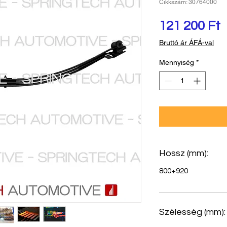
Cikkszám: 30764000
Á
121 200 Ft
Bruttó ár ÁFÁ-val
Mennyiség
*
Hossz (mm):
800+920
Szélesség (mm):