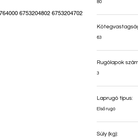
80
4000 6753204802 6753204702 
Kötegvastagság
63
Rugólapok szám
3
Laprugó típus:
Első rugó
Súly (kg):