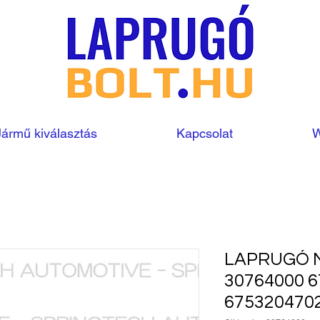
Jármű kiválasztás
Kapcsolat
W
LAPRUGÓ 
30764000 
675320470