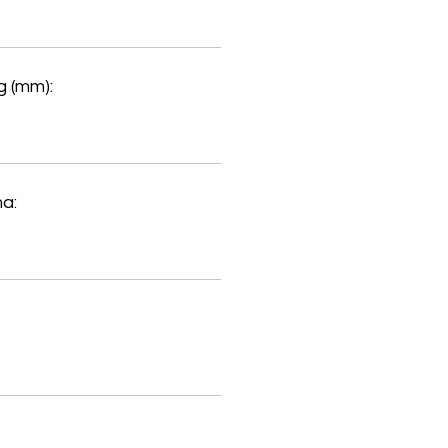
 (mm):
a: