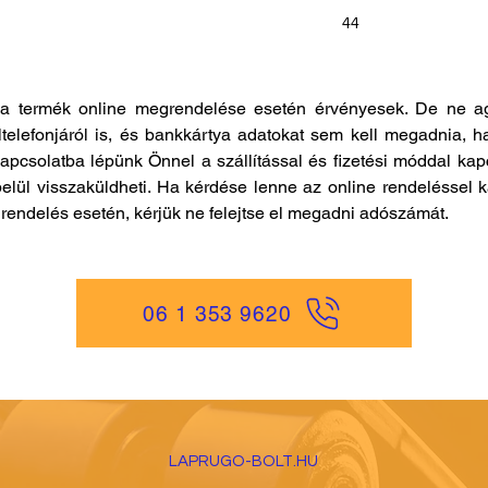
44
a termék online megrendelése esetén érvényesek. De ne ag
ltelefonjáról is, és bankkártya adatokat sem kell megadnia, h
kapcsolatba lépünk Önnel a szállítással és fizetési móddal ka
elül visszaküldheti. Ha kérdése lenne az online rendeléssel k
es rendelés esetén, kérjük ne felejtse el megadni adószámát.
06 1 353 9620
LAPRUGO-BOLT.HU