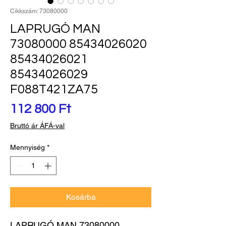
Cikkszám: 73080000
LAPRUGÓ MAN
73080000 85434026020
85434026021
85434026029
F088T421ZA75
Ár
112 800 Ft
Bruttó ár ÁFÁ-val
Mennyiség
*
Kosárba
LAPRUGÓ MAN 73080000 