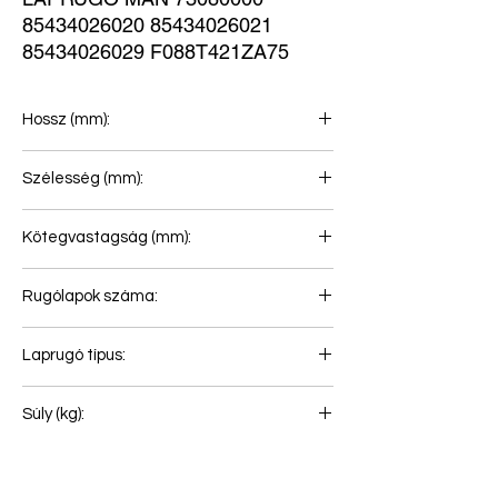
85434026020 85434026021 
85434026029 F088T421ZA75
Hossz (mm):
850+875
Szélesség (mm):
90
Kötegvastagság (mm):
29
Rugólapok száma:
1
Laprugó típus:
Első rugó
Súly (kg):
30