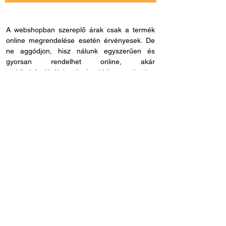
A webshopban szereplő árak csak a termék
online megrendelése esetén érvényesek. De
ne aggódjon, hisz nálunk egyszerűen és
gyorsan rendelhet online, akár
mobiltelefonjáról is, és bankkártya adatokat
sem kell megadnia, ha másmilyen fizetési
módot szeretne. Miután rendelése befutott
hozzánk, kapcsolatba lépünk Önnel a
szállítással és fizetési móddal kapcsolatban.
Ha esetleg nem megfelelő cikkszámot
rendelne, azt 60 napon belül visszaküldheti.
Ha kérdése lenne az online rendeléssel
kapcsolatban, hívjon fel bennünket és
segítünk: H - P /
8.00 - 21.00
. Céges
rendelés esetén, kérjük ne felejtse el megadni
adószámát.