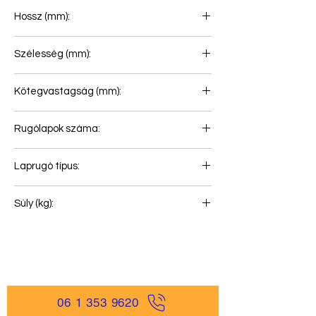
Hossz (mm):
825+825
Szélesség (mm):
80
Kötegvastagság (mm):
46
Rugólapok száma:
2
Laprugó típus:
Első rugó
Súly (kg):
35
06 1 353 9620