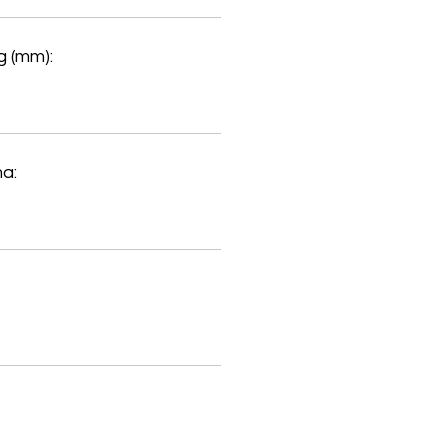
 (mm):
a: