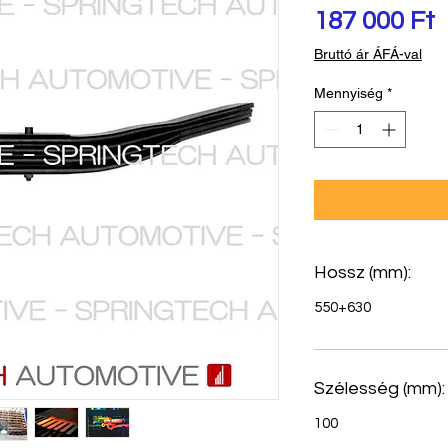
Á
187 000 Ft
Bruttó ár ÁFÁ-val
Mennyiség
*
Hossz (mm):
550+630
Szélesség (mm):
100