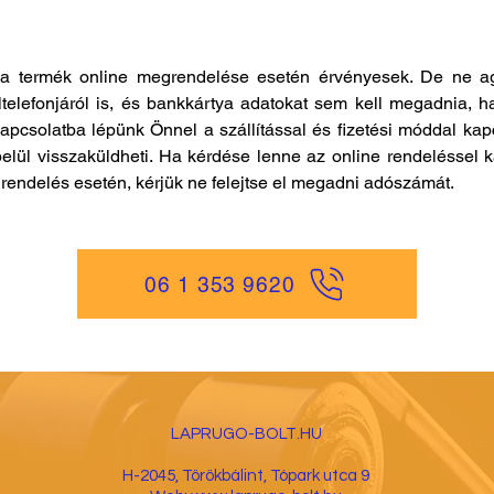
a termék online megrendelése esetén érvényesek. De ne ag
ltelefonjáról is, és bankkártya adatokat sem kell megadnia, h
kapcsolatba lépünk Önnel a szállítással és fizetési móddal ka
elül visszaküldheti. Ha kérdése lenne az online rendeléssel k
es rendelés esetén, kérjük ne felejtse el megadni adószámát.
06 1 353 9620
LAPRUGO-BOLT.HU
H-2045, Törökbá
lint, Tópark utca 9