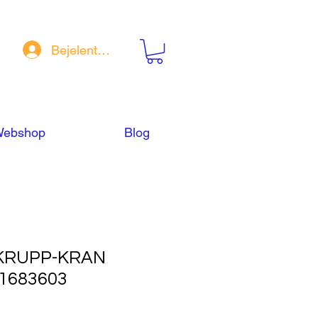
Bejelentkezés
ebshop
Blog
KRUPP-KRAN
01683603