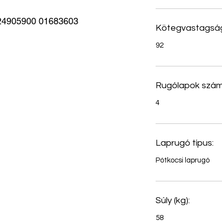
4905900 01683603
Kötegvastagság
92
Rugólapok szám
4
Laprugó típus:
Pótkocsi laprugó
Súly (kg):
58