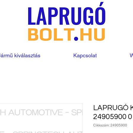
Jármű kiválasztás
Kapcsolat
W
LAPRUGÓ 
24905900 
Cikkszám: 24905900