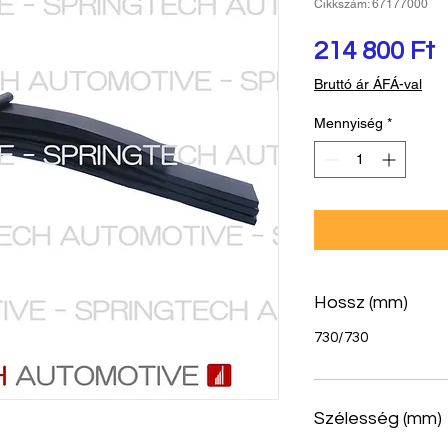
Cikkszám: 67177000
Á
214 800 Ft
Bruttó ár ÁFÁ-val
Mennyiség
*
Hossz (mm)
730/730
Szélesség (mm)