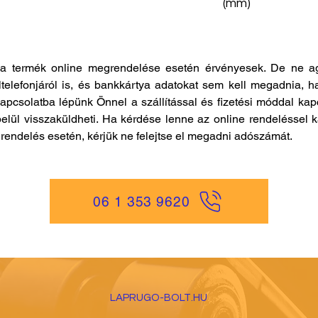
(mm)
a termék online megrendelése esetén érvényesek. De ne ag
ltelefonjáról is, és bankkártya adatokat sem kell megadnia, h
kapcsolatba lépünk Önnel a szállítással és fizetési móddal ka
elül visszaküldheti. Ha kérdése lenne az online rendeléssel k
es rendelés esetén, kérjük ne felejtse el megadni adószámát.
06 1 353 9620
LAPRUGO-BOLT.HU