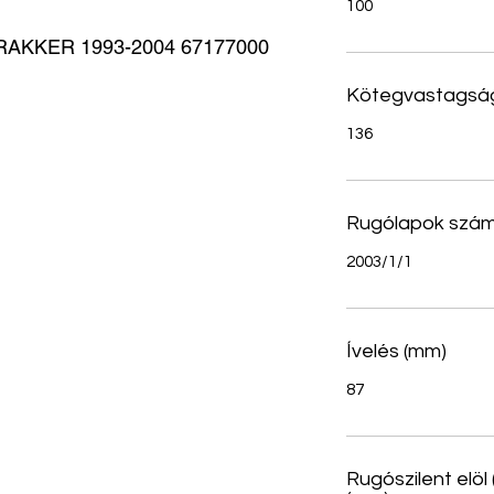
100
KKER 1993-2004 67177000 
Kötegvastagsá
136
Rugólapok szá
2003/1/1
Ívelés (mm)
87
Rugószilent elöl