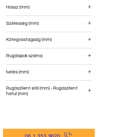
Hossz (mm)
690/690
Szélesség (mm)
80
Kötegvastagság (mm)
24
Rugólapok száma
1
Ívelés (mm)
92
Rugószilent elöl (mm) - Rugószilent
hátul (mm)
-
06 1 353 9620