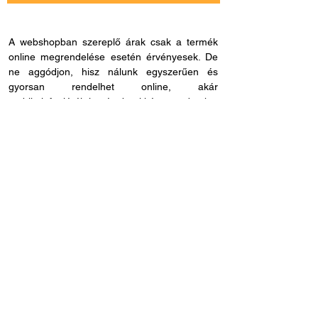
A webshopban szereplő árak csak a termék
online megrendelése esetén érvényesek. De
ne aggódjon, hisz nálunk egyszerűen és
gyorsan rendelhet online, akár
mobiltelefonjáról is, és bankkártya adatokat
sem kell megadnia, ha másmilyen fizetési
módot szeretne. Miután rendelése befutott
hozzánk, kapcsolatba lépünk Önnel a
szállítással és fizetési móddal kapcsolatban.
Ha esetleg nem megfelelő cikkszámot
rendelne, azt 60 napon belül visszaküldheti.
Ha kérdése lenne az online rendeléssel
kapcsolatban, hívjon fel bennünket és
segítünk: H - P /
8.00 - 21.00
. Céges
rendelés esetén, kérjük ne felejtse el megadni
adószámát.