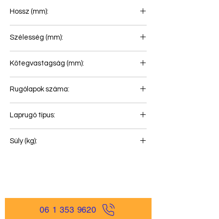
Hossz (mm):
745+745
Szélesség (mm):
100
Kötegvastagság (mm):
168
Rugólapok száma:
3+1+1
Laprugó típus:
Hátsó rugó
Súly (kg):
115
06 1 353 9620