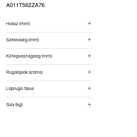
A011T562ZA76
Hossz (mm):
700+715
Szélesség (mm):
60
Kötegvastagság (mm):
119
Rugólapok száma:
7+6+1
Laprugó típus:
Hátsó rugó
Súly (kg):
39