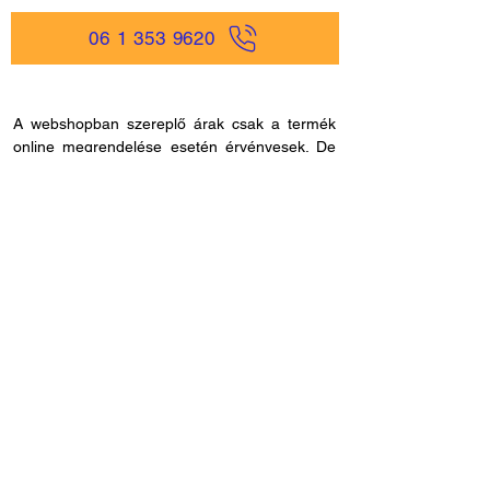
06 1 353 9620
A webshopban szereplő árak csak a termék
online megrendelése esetén érvényesek. De
ne aggódjon, hisz nálunk egyszerűen és
gyorsan rendelhet online, akár
mobiltelefonjáról is, és bankkártya adatokat
sem kell megadnia, ha másmilyen fizetési
módot szeretne. Miután rendelése befutott
hozzánk, kapcsolatba lépünk Önnel a
szállítással és fizetési móddal kapcsolatban.
Ha esetleg nem megfelelő cikkszámot
rendelne, azt 60 napon belül visszaküldheti.
Ha kérdése lenne az online rendeléssel
kapcsolatban, hívjon fel bennünket és
segítünk: H - P /
8.00 - 21.00
. Céges
rendelés esetén, kérjük ne felejtse el megadni
adószámát.