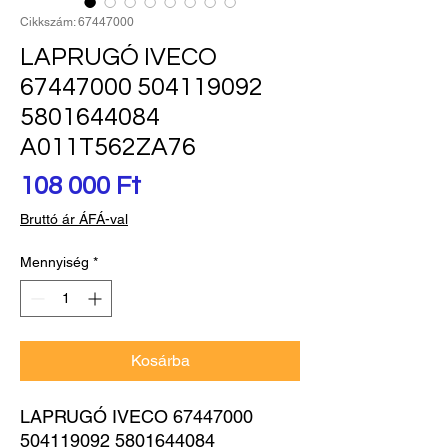
Cikkszám: 67447000
LAPRUGÓ IVECO
67447000 504119092
5801644084
A011T562ZA76
Ár
108 000 Ft
Bruttó ár ÁFÁ-val
Mennyiség
*
Kosárba
LAPRUGÓ IVECO 67447000 
504119092 5801644084 