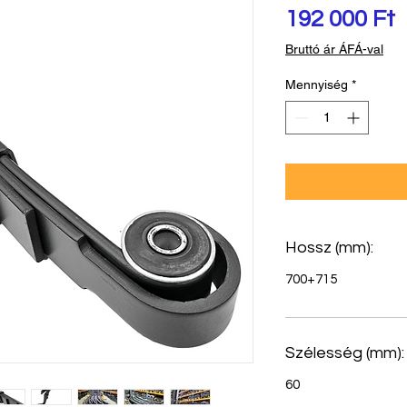
Á
192 000 Ft
Bruttó ár ÁFÁ-val
Mennyiség
*
Hossz (mm):
700+715
Szélesség (mm):
60