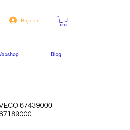
Bejelentkezés
ebshop
Blog
VECO 67439000
 67189000