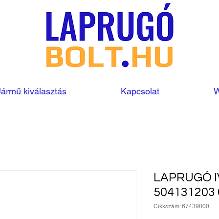
Jármű kiválasztás
Kapcsolat
W
LAPRUGÓ I
504131203
Cikkszám: 67439000