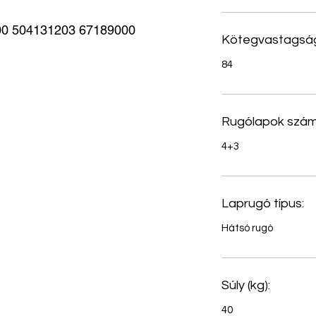
0 504131203 67189000
Kötegvastagság
84
Rugólapok szám
4+3
Laprugó típus:
Hátsó rugó
Súly (kg):
40