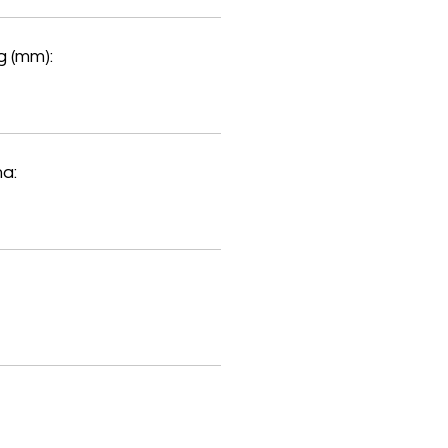
 (mm):
a: