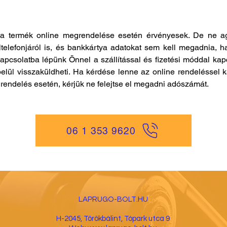
a termék online megrendelése esetén érvényesek. De ne ag
ltelefonjáról is, és bankkártya adatokat sem kell megadnia, h
kapcsolatba lépünk Önnel a szállítással és fizetési móddal ka
elül visszaküldheti. Ha kérdése lenne az online rendeléssel k
es rendelés esetén, kérjük ne felejtse el megadni adószámát.
06 1 353 9620
LAPRUGO-BOLT.HU
H-2045, Törökbá
lint, Tópark utca 9