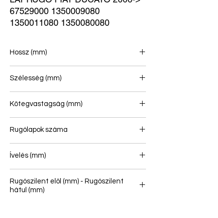
67529000 1350009080 
1350011080 1350080080
Hossz (mm)
715/715
Szélesség (mm)
70
Kötegvastagság (mm)
38
Rugólapok száma
2
Ívelés (mm)
100
Rugószilent elöl (mm) - Rugószilent
hátul (mm)
16.1/64 - 16.5/40