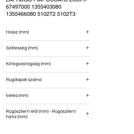
67497000 1355403080 
1355466080 5102T2 5102T3
Hossz (mm)
715/715
Szélesség (mm)
70
Kötegvastagság (mm)
37
Rugólapok száma
1
Ívelés (mm)
85
Rugószilent elöl (mm) - Rugószilent
hátul (mm)
16/65 - 16/40