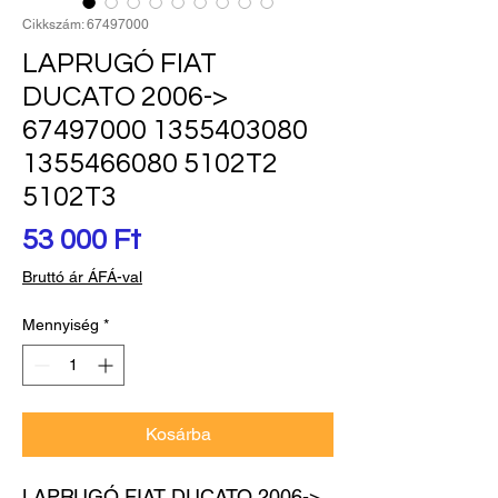
Cikkszám: 67497000
LAPRUGÓ FIAT
DUCATO 2006->
67497000 1355403080
1355466080 5102T2
5102T3
Ár
53 000 Ft
Bruttó ár ÁFÁ-val
Mennyiség
*
Kosárba
LAPRUGÓ FIAT DUCATO 2006-> 