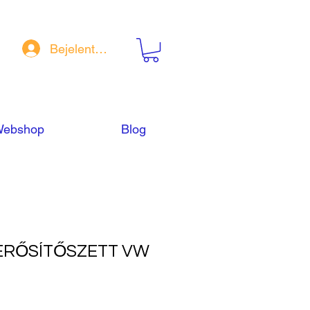
Bejelentkezés
ebshop
Blog
ERŐSÍTŐSZETT VW