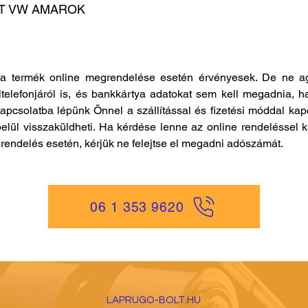
T VW AMAROK
a termék online megrendelése esetén érvényesek. De ne ag
ltelefonjáról is, és bankkártya adatokat sem kell megadnia, h
kapcsolatba lépünk Önnel a szállítással és fizetési móddal ka
elül visszaküldheti. Ha kérdése lenne az online rendeléssel k
es rendelés esetén, kérjük ne felejtse el megadni adószámát.
06 1 353 9620
LAPRUGO-BOLT.HU