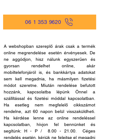
06 1 353 9620
A webshopban szereplő árak csak a termék
online megrendelése esetén érvényesek. De
ne aggódjon, hisz nálunk egyszerűen és
gyorsan rendelhet online, akár
mobiltelefonjáról is, és bankkártya adatokat
sem kell megadnia, ha másmilyen fizetési
módot szeretne. Miután rendelése befutott
hozzánk, kapcsolatba lépünk Önnel a
szállítással és fizetési móddal kapcsolatban.
Ha esetleg nem megfelelő cikkszámot
rendelne, azt 60 napon belül visszaküldheti.
Ha kérdése lenne az online rendeléssel
kapcsolatban, hívjon fel bennünket és
segítünk: H - P /
8.00 - 21.00
. Céges
rendelés esetén, kérjük ne felejtse el megadni