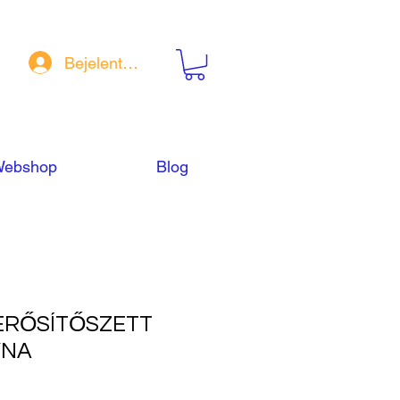
Bejelentkezés
ebshop
Blog
ERŐSÍTŐSZETT
YNA