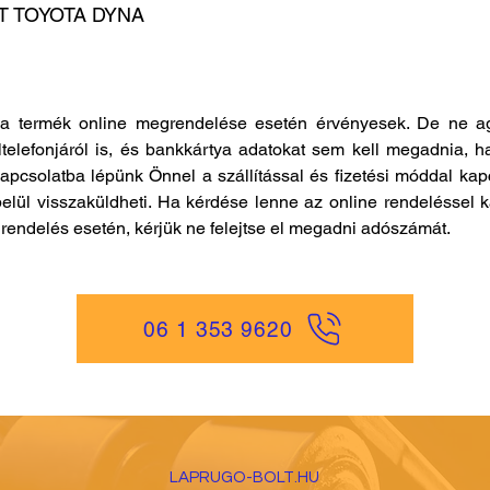
 TOYOTA DYNA
a termék online megrendelése esetén érvényesek. De ne ag
ltelefonjáról is, és bankkártya adatokat sem kell megadnia, h
kapcsolatba lépünk Önnel a szállítással és fizetési móddal ka
elül visszaküldheti. Ha kérdése lenne az online rendeléssel k
es rendelés esetén, kérjük ne felejtse el megadni adószámát.
06 1 353 9620
LAPRUGO-BOLT.HU