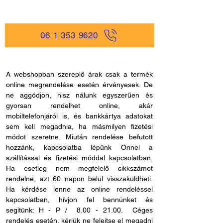
06 1 353 9620
A webshopban szereplő árak csak a termék
online megrendelése esetén érvényesek. De
ne aggódjon, hisz nálunk egyszerűen és
gyorsan rendelhet online, akár
mobiltelefonjáról is, és bankkártya adatokat
sem kell megadnia, ha másmilyen fizetési
módot szeretne. Miután rendelése befutott
hozzánk, kapcsolatba lépünk Önnel a
szállítással és fizetési móddal kapcsolatban.
Ha esetleg nem megfelelő cikkszámot
rendelne, azt 60 napon belül visszaküldheti.
Ha kérdése lenne az online rendeléssel
kapcsolatban, hívjon fel bennünket és
segítünk: H - P /
8.00 - 21.00
. Céges
rendelés esetén, kérjük ne felejtse el megadni