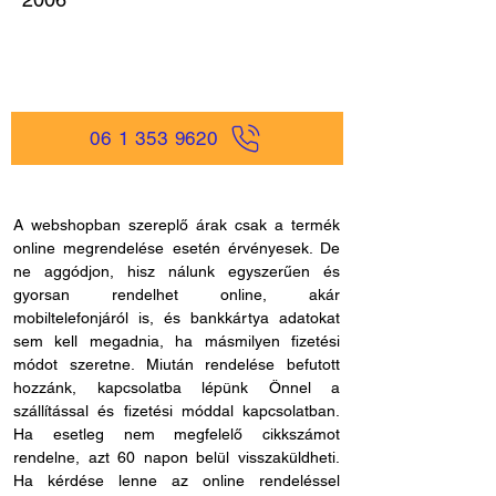
06 1 353 9620
A webshopban szereplő árak csak a termék
online megrendelése esetén érvényesek. De
ne aggódjon, hisz nálunk egyszerűen és
gyorsan rendelhet online, akár
mobiltelefonjáról is, és bankkártya adatokat
sem kell megadnia, ha másmilyen fizetési
módot szeretne. Miután rendelése befutott
hozzánk, kapcsolatba lépünk Önnel a
szállítással és fizetési móddal kapcsolatban.
Ha esetleg nem megfelelő cikkszámot
rendelne, azt 60 napon belül visszaküldheti.
Ha kérdése lenne az online rendeléssel