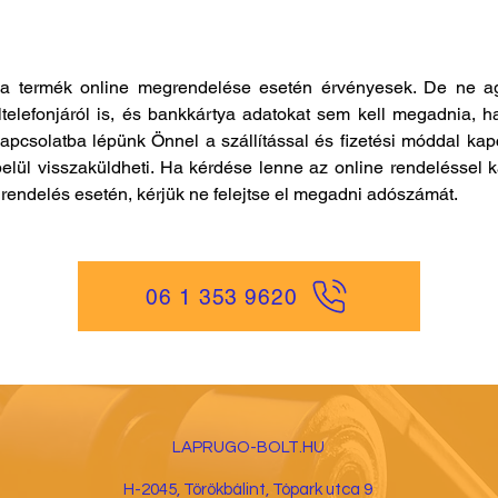
a termék online megrendelése esetén érvényesek. De ne ag
ltelefonjáról is, és bankkártya adatokat sem kell megadnia, h
kapcsolatba lépünk Önnel a szállítással és fizetési móddal ka
elül visszaküldheti. Ha kérdése lenne az online rendeléssel k
es rendelés esetén, kérjük ne felejtse el megadni adószámát.
06 1 353 9620
LAPRUGO-BOLT.HU
H-2045, Törökbá
lint, Tópark utca 9