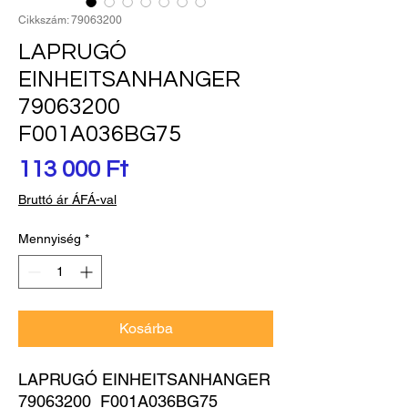
Cikkszám: 79063200
LAPRUGÓ
EINHEITSANHANGER
79063200
F001A036BG75
Ár
113 000 Ft
Bruttó ár ÁFÁ-val
Mennyiség
*
Kosárba
LAPRUGÓ EINHEITSANHANGER 
79063200  F001A036BG75