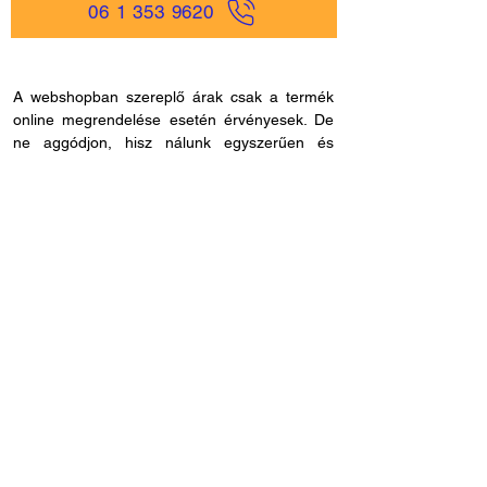
06 1 353 9620
A webshopban szereplő árak csak a termék
online megrendelése esetén érvényesek. De
ne aggódjon, hisz nálunk egyszerűen és
gyorsan rendelhet online, akár
mobiltelefonjáról is, és bankkártya adatokat
sem kell megadnia, ha másmilyen fizetési
módot szeretne. Miután rendelése befutott
hozzánk, kapcsolatba lépünk Önnel a
szállítással és fizetési móddal kapcsolatban.
Ha esetleg nem megfelelő cikkszámot
rendelne, azt 60 napon belül visszaküldheti.
Ha kérdése lenne az online rendeléssel
kapcsolatban, hívjon fel bennünket és
segítünk: H - P /
8.00 - 21.00
. Céges
rendelés esetén, kérjük ne felejtse el megadni
adószámát.