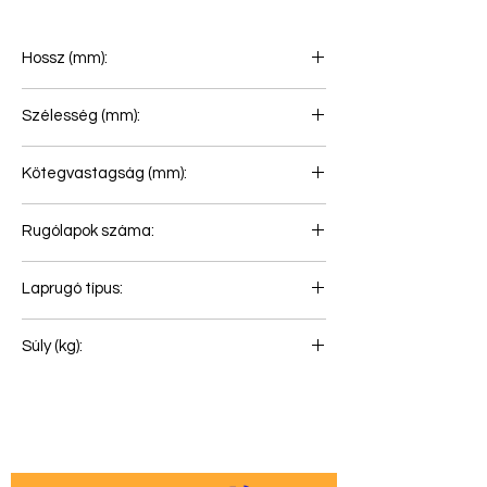
Hossz (mm):
604+701
Szélesség (mm):
100
Kötegvastagság (mm):
69
Rugólapok száma:
3
Laprugó típus:
Pótkocsi laprugó
Súly (kg):
48