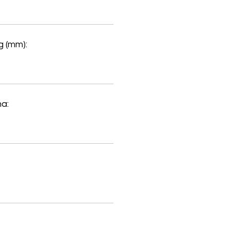
 (mm):
a: