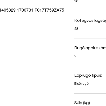
90
405329 1700731 F017T759ZA75
Kötegvastagság
58
Rugólapok szám
2
Laprugó típus:
Első rugó
Súly (kg):