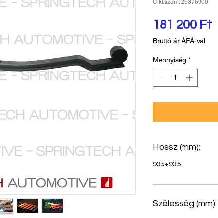
Cikkszám: 29376000
Á
181 200 Ft
Bruttó ár ÁFÁ-val
Mennyiség
*
Hossz (mm):
935+935
Szélesség (mm):