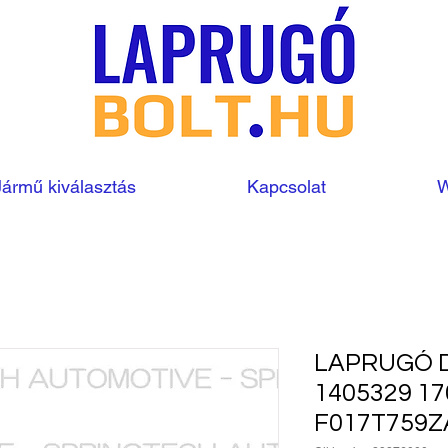
Jármű kiválasztás
Kapcsolat
W
LAPRUGÓ D
1405329 17
F017T759Z