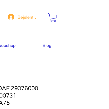
Bejelentkezés
ebshop
Blog
AF 29376000
00731
A75