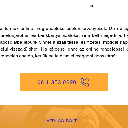
60
a termék online megrendelése esetén érvényesek. De ne ag
ltelefonjáról is, és bankkártya adatokat sem kell megadnia, h
kapcsolatba lépünk Önnel a szállítással és fizetési móddal ka
elül visszaküldheti. Ha kérdése lenne az online rendeléssel k
es rendelés esetén, kérjük ne felejtse el megadni adószámát.
06 1 353 9620
LAPRUGO-BOLT.HU