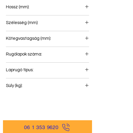
Hossz (mm):
865+865
Szélesség (mm):
80
Kötegvastagság (mm):
75
Rugólapok száma:
3+1
Laprugó típus:
Első rugó
Súly (kg):
70
06 1 353 9620