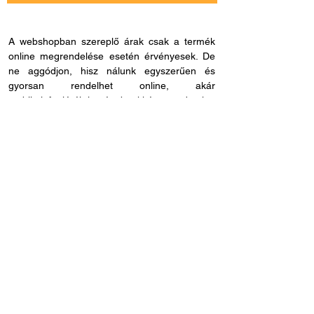
A webshopban szereplő árak csak a termék
online megrendelése esetén érvényesek. De
ne aggódjon, hisz nálunk egyszerűen és
gyorsan rendelhet online, akár
mobiltelefonjáról is, és bankkártya adatokat
sem kell megadnia, ha másmilyen fizetési
módot szeretne. Miután rendelése befutott
hozzánk, kapcsolatba lépünk Önnel a
szállítással és fizetési móddal kapcsolatban.
Ha esetleg nem megfelelő cikkszámot
rendelne, azt 60 napon belül visszaküldheti.
Ha kérdése lenne az online rendeléssel
kapcsolatban, hívjon fel bennünket és
segítünk: H - P /
8.00 - 21.00
. Céges
rendelés esetén, kérjük ne felejtse el megadni
adószámát.