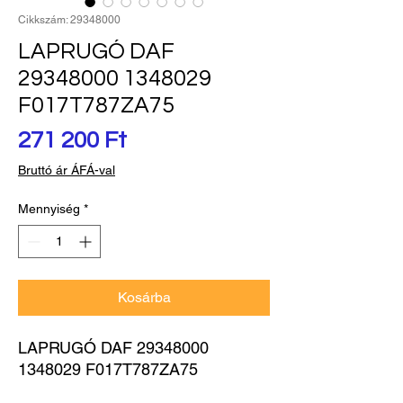
Cikkszám: 29348000
LAPRUGÓ DAF
29348000 1348029
F017T787ZA75
Ár
271 200 Ft
Bruttó ár ÁFÁ-val
Mennyiség
*
Kosárba
LAPRUGÓ DAF 29348000 
1348029 F017T787ZA75