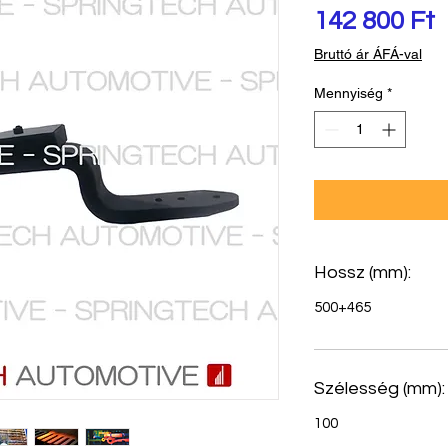
Á
142 800 Ft
Bruttó ár ÁFÁ-val
Mennyiség
*
Hossz (mm):
500+465
Szélesség (mm):
100