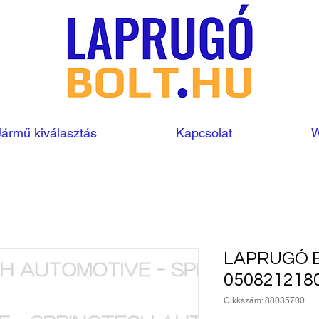
Jármű kiválasztás
Kapcsolat
W
LAPRUGÓ 
050821218
Cikkszám: 88035700