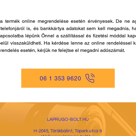
a termék online megrendelése esetén érvényesek. De ne ag
ltelefonjáról is, és bankkártya adatokat sem kell megadnia, h
kapcsolatba lépünk Önnel a szállítással és fizetési móddal ka
elül visszaküldheti. Ha kérdése lenne az online rendeléssel k
es rendelés esetén, kérjük ne felejtse el megadni adószámát.
06 1 353 9620
LAPRUGO-BOLT.HU
H-2045, Törökbá
lint, Tópark utca 9