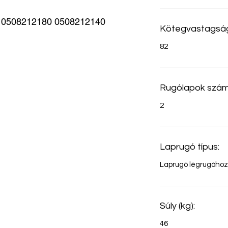
0508212180 0508212140
Kötegvastagság
82
Rugólapok szám
2
Laprugó típus:
Laprugó légrugóhoz
Súly (kg):
46