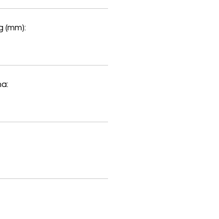
 (mm):
a: