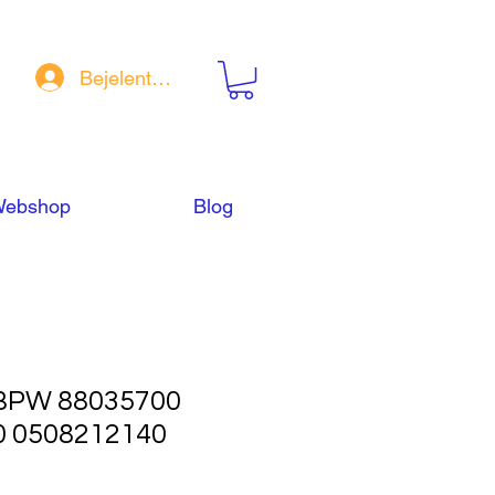
Bejelentkezés
ebshop
Blog
BPW 88035700
0 0508212140