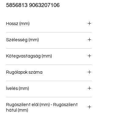
5856813 9063207106
Hossz (mm)
740/753
Szélesség (mm)
70
Kötegvastagság (mm)
62
Rugólapok száma
2/1
Ívelés (mm)
126
Rugószilent elöl (mm) - Rugószilent
hátul (mm)
16/46 - 16/36