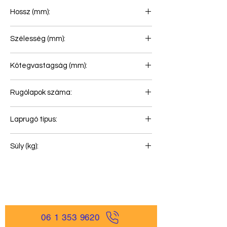
Hossz (mm):
870+870
Szélesség (mm):
70
Kötegvastagság (mm):
75
Rugólapok száma:
1+1
Laprugó típus:
Első rugó
Súly (kg):
25
06 1 353 9620