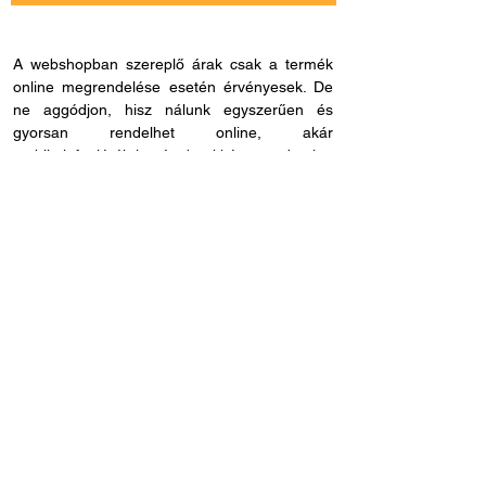
A webshopban szereplő árak csak a termék
online megrendelése esetén érvényesek. De
ne aggódjon, hisz nálunk egyszerűen és
gyorsan rendelhet online, akár
mobiltelefonjáról is, és bankkártya adatokat
sem kell megadnia, ha másmilyen fizetési
módot szeretne. Miután rendelése befutott
hozzánk, kapcsolatba lépünk Önnel a
szállítással és fizetési móddal kapcsolatban.
Ha esetleg nem megfelelő cikkszámot
rendelne, azt 60 napon belül visszaküldheti.
Ha kérdése lenne az online rendeléssel
kapcsolatban, hívjon fel bennünket és
segítünk: H - P /
8.00 - 21.00
. Céges
rendelés esetén, kérjük ne felejtse el megadni
adószámát.