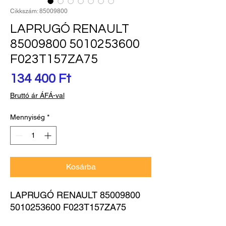
Cikkszám: 85009800
LAPRUGÓ RENAULT
85009800 5010253600
F023T157ZA75
Ár
134 400 Ft
Bruttó ár ÁFÁ-val
Mennyiség
*
Kosárba
LAPRUGÓ RENAULT 85009800 
5010253600 F023T157ZA75