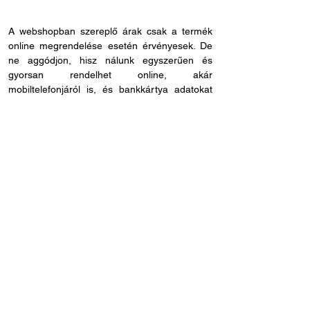
A webshopban szereplő árak csak a termék
online megrendelése esetén érvényesek. De
ne aggódjon, hisz nálunk egyszerűen és
gyorsan rendelhet online, akár
mobiltelefonjáról is, és bankkártya adatokat
sem kell megadnia, ha másmilyen fizetési
módot szeretne. Miután rendelése befutott
hozzánk, kapcsolatba lépünk Önnel a
szállítással és fizetési móddal kapcsolatban.
Ha esetleg nem megfelelő cikkszámot
rendelne, azt 60 napon belül visszaküldheti.
Ha kérdése lenne az online rendeléssel
kapcsolatban, hívjon fel bennünket és
segítünk: H - P /
8.00 - 21.00
. Céges
rendelés esetén, kérjük ne felejtse el megadni
adószámát.