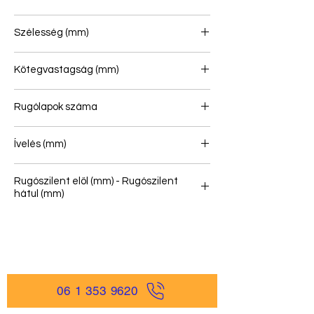
830/830
Szélesség (mm)
90
Kötegvastagság (mm)
234
Rugólapok száma
9
Ívelés (mm)
56
Rugószilent elöl (mm) - Rugószilent
hátul (mm)
06 1 353 9620