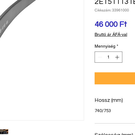
2E1511131
Cikkszám: 33961000
Ár
46 000 Ft
Bruttó ár ÁFÁ-val
Mennyiség
*
Hossz (mm)
740/753