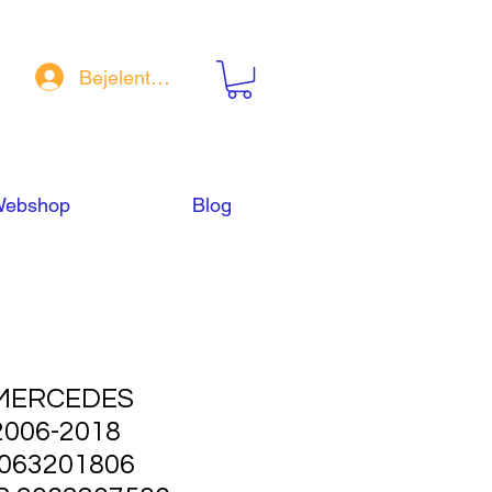
Bejelentkezés
ebshop
Blog
MERCEDES
2006-2018
9063201806