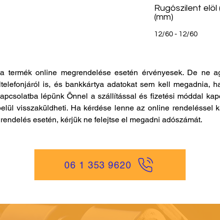
Rugószilent elöl
(mm)
12/60 - 12/60
a termék online megrendelése esetén érvényesek. De ne ag
ltelefonjáról is, és bankkártya adatokat sem kell megadnia, h
kapcsolatba lépünk Önnel a szállítással és fizetési móddal ka
elül visszaküldheti. Ha kérdése lenne az online rendeléssel k
es rendelés esetén, kérjük ne felejtse el megadni adószámát.
06 1 353 9620