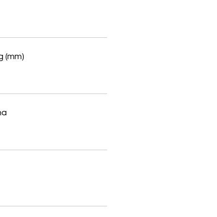
g (mm)
ma