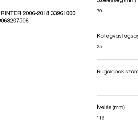
Szélesség (mm)
70
NTER 2006-2018 33961000 
9063207506
Kötegvastagsá
25
Rugólapok szá
1
Ívelés (mm)
116