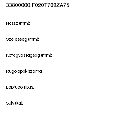
33800000 F020T709ZA75
Hossz (mm):
900+900
Szélesség (mm):
90
Kötegvastagság (mm):
58
Rugólapok száma:
2
Laprugó típus:
Első rugó
Súly (kg):
55