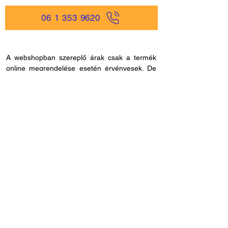
06 1 353 9620
A webshopban szereplő árak csak a termék
online megrendelése esetén érvényesek. De
ne aggódjon, hisz nálunk egyszerűen és
gyorsan rendelhet online, akár
mobiltelefonjáról is, és bankkártya adatokat
sem kell megadnia, ha másmilyen fizetési
módot szeretne. Miután rendelése befutott
hozzánk, kapcsolatba lépünk Önnel a
szállítással és fizetési móddal kapcsolatban.
Ha esetleg nem megfelelő cikkszámot
rendelne, azt 60 napon belül visszaküldheti.
Ha kérdése lenne az online rendeléssel
kapcsolatban, hívjon fel bennünket és
segítünk: H - P /
8.00 - 21.00
. Céges
rendelés esetén, kérjük ne felejtse el megadni
adószámát.