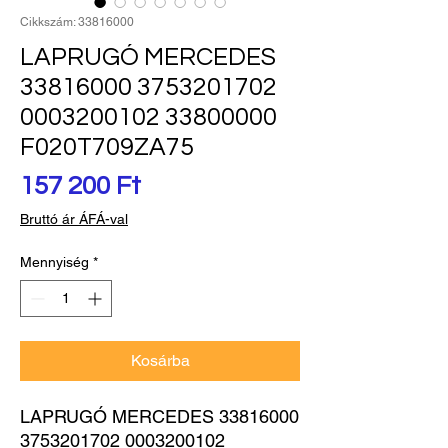
Cikkszám: 33816000
LAPRUGÓ MERCEDES
33816000 3753201702
0003200102 33800000
F020T709ZA75
Ár
157 200 Ft
Bruttó ár ÁFÁ-val
Mennyiség
*
Kosárba
LAPRUGÓ MERCEDES 33816000 
3753201702 0003200102 