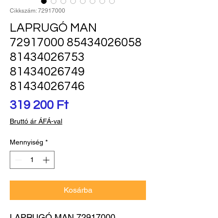
Cikkszám: 72917000
LAPRUGÓ MAN
72917000 85434026058
81434026753
81434026749
81434026746
Ár
319 200 Ft
Bruttó ár ÁFÁ-val
Mennyiség
*
Kosárba
LAPRUGÓ MAN 72917000 