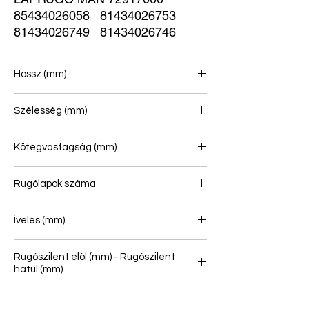
85434026058   81434026753   
81434026749   81434026746
Hossz (mm)
825/825
Szélesség (mm)
100
Kötegvastagság (mm)
179
Rugólapok száma
3/2
Ívelés (mm)
44
Rugószilent elöl (mm) - Rugószilent
hátul (mm)
24/63 - 24/63