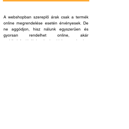
A webshopban szereplő árak csak a termék
online megrendelése esetén érvényesek. De
ne aggódjon, hisz nálunk egyszerűen és
gyorsan rendelhet online, akár
mobiltelefonjáról is, és bankkártya adatokat
sem kell megadnia, ha másmilyen fizetési
módot szeretne. Miután rendelése befutott
hozzánk, kapcsolatba lépünk Önnel a
szállítással és fizetési móddal kapcsolatban.
Ha esetleg nem megfelelő cikkszámot
rendelne, azt 60 napon belül visszaküldheti.
Ha kérdése lenne az online rendeléssel
kapcsolatban, hívjon fel bennünket és
segítünk: H - P /
8.00 - 21.00
. Céges
rendelés esetén, kérjük ne felejtse el megadni
adószámát.