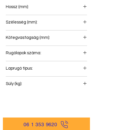
Hossz (mm):
712+530
Szélesség (mm):
60
Kötegvastagság (mm):
35
Rugólapok száma:
1
Laprugó típus:
Laprugó légrugóhoz
Súly (kg):
22
06 1 353 9620