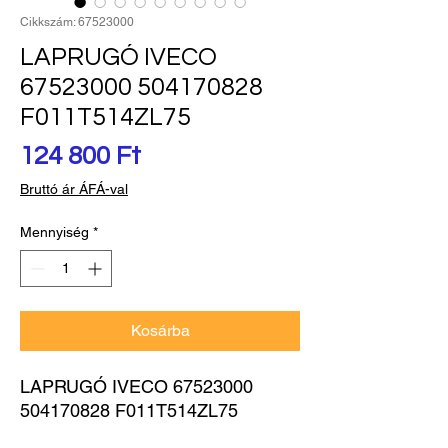
Cikkszám: 67523000
LAPRUGÓ IVECO
67523000 504170828
F011T514ZL75
Ár
124 800 Ft
Bruttó ár ÁFÁ-val
Mennyiség
*
Kosárba
LAPRUGÓ IVECO 67523000 
504170828 F011T514ZL75