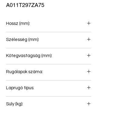
A011T297ZA75
Hossz (mm):
879+879
Szélesség (mm):
80
Kötegvastagság (mm):
104
Rugólapok száma:
8
Laprugó típus:
Első rugó
Súly (kg):
79