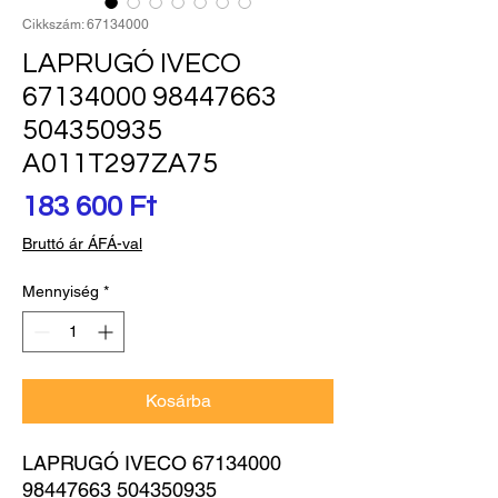
Cikkszám: 67134000
LAPRUGÓ IVECO
67134000 98447663
504350935
A011T297ZA75
Ár
183 600 Ft
Bruttó ár ÁFÁ-val
Mennyiség
*
Kosárba
LAPRUGÓ IVECO 67134000 
98447663 504350935 