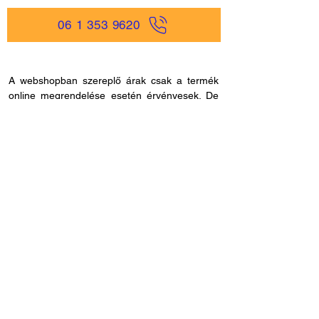
06 1 353 9620
A webshopban szereplő árak csak a termék
online megrendelése esetén érvényesek. De
ne aggódjon, hisz nálunk egyszerűen és
gyorsan rendelhet online, akár
mobiltelefonjáról is, és bankkártya adatokat
sem kell megadnia, ha másmilyen fizetési
módot szeretne. Miután rendelése befutott
hozzánk, kapcsolatba lépünk Önnel a
szállítással és fizetési móddal kapcsolatban.
Ha esetleg nem megfelelő cikkszámot
rendelne, azt 60 napon belül visszaküldheti.
Ha kérdése lenne az online rendeléssel
kapcsolatban, hívjon fel bennünket és
segítünk: H - P /
8.00 - 21.00
. Céges
rendelés esetén, kérjük ne felejtse el megadni
adószámát.