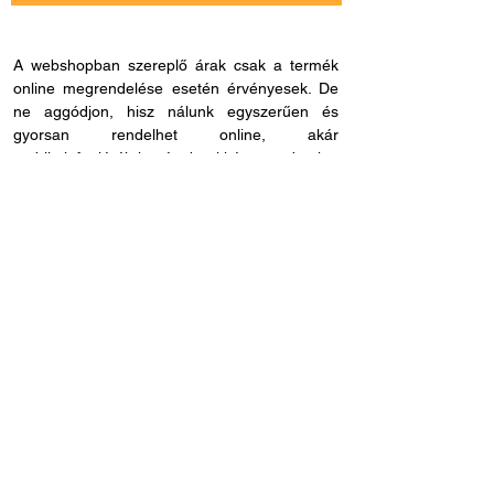
A webshopban szereplő árak csak a termék
online megrendelése esetén érvényesek. De
ne aggódjon, hisz nálunk egyszerűen és
gyorsan rendelhet online, akár
mobiltelefonjáról is, és bankkártya adatokat
sem kell megadnia, ha másmilyen fizetési
módot szeretne. Miután rendelése befutott
hozzánk, kapcsolatba lépünk Önnel a
szállítással és fizetési móddal kapcsolatban.
Ha esetleg nem megfelelő cikkszámot
rendelne, azt 60 napon belül visszaküldheti.
Ha kérdése lenne az online rendeléssel
kapcsolatban, hívjon fel bennünket és
segítünk: H - P /
8.00 - 21.00
. Céges
rendelés esetén, kérjük ne felejtse el megadni
adószámát.