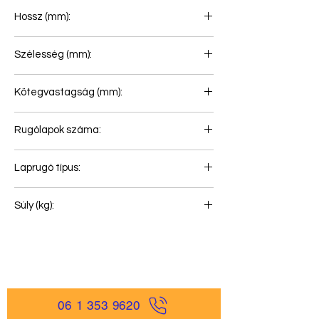
Hossz (mm):
950+930
Szélesség (mm):
90
Kötegvastagság (mm):
71
Rugólapok száma:
2
Laprugó típus:
Első rugó
Súly (kg):
55
06 1 353 9620