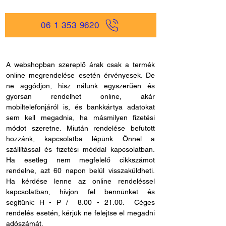
06 1 353 9620
A webshopban szereplő árak csak a termék
online megrendelése esetén érvényesek. De
ne aggódjon, hisz nálunk egyszerűen és
gyorsan rendelhet online, akár
mobiltelefonjáról is, és bankkártya adatokat
sem kell megadnia, ha másmilyen fizetési
módot szeretne. Miután rendelése befutott
hozzánk, kapcsolatba lépünk Önnel a
szállítással és fizetési móddal kapcsolatban.
Ha esetleg nem megfelelő cikkszámot
rendelne, azt 60 napon belül visszaküldheti.
Ha kérdése lenne az online rendeléssel
kapcsolatban, hívjon fel bennünket és
segítünk: H - P /
8.00 - 21.00
. Céges
rendelés esetén, kérjük ne felejtse el megadni
adószámát.