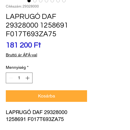
Cikkszám: 29328000
LAPRUGÓ DAF
29328000 1258691
F017T693ZA75
Ár
181 200 Ft
Bruttó ár ÁFÁ-val
Mennyiség
*
Kosárba
LAPRUGÓ DAF 29328000 
1258691 F017T693ZA75