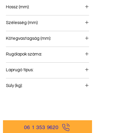
Hossz (mm):
865+865
Szélesség (mm):
80
Kötegvastagság (mm):
115
Rugólapok száma:
2+1
Laprugó típus:
Első rugó
Súly (kg):
53
06 1 353 9620