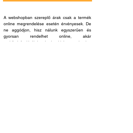
A webshopban szereplő árak csak a termék
online megrendelése esetén érvényesek. De
ne aggódjon, hisz nálunk egyszerűen és
gyorsan rendelhet online, akár
mobiltelefonjáról is, és bankkártya adatokat
sem kell megadnia, ha másmilyen fizetési
módot szeretne. Miután rendelése befutott
hozzánk, kapcsolatba lépünk Önnel a
szállítással és fizetési móddal kapcsolatban.
Ha esetleg nem megfelelő cikkszámot
rendelne, azt 60 napon belül visszaküldheti.
Ha kérdése lenne az online rendeléssel
kapcsolatban, hívjon fel bennünket és
segítünk: H - P /
8.00 - 21.00
. Céges
rendelés esetén, kérjük ne felejtse el megadni
adószámát.